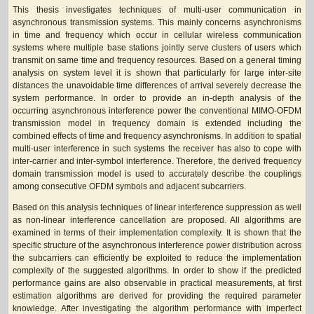
This thesis investigates techniques of multi-user communication in
asynchronous transmission systems. This mainly concerns asynchronisms
in time and frequency which occur in cellular wireless communication
systems where multiple base stations jointly serve clusters of users which
transmit on same time and frequency resources. Based on a general timing
analysis on system level it is shown that particularly for large inter-site
distances the unavoidable time differences of arrival severely decrease the
system performance. In order to provide an in-depth analysis of the
occurring asynchronous interference power the conventional MIMO-OFDM
transmission model in frequency domain is extended including the
combined effects of time and frequency asynchronisms. In addition to spatial
multi-user interference in such systems the receiver has also to cope with
inter-carrier and inter-symbol interference. Therefore, the derived frequency
domain transmission model is used to accurately describe the couplings
among consecutive OFDM symbols and adjacent subcarriers.
Based on this analysis techniques of linear interference suppression as well
as non-linear interference cancellation are proposed. All algorithms are
examined in terms of their implementation complexity. It is shown that the
specific structure of the asynchronous interference power distribution across
the subcarriers can efficiently be exploited to reduce the implementation
complexity of the suggested algorithms. In order to show if the predicted
performance gains are also observable in practical measurements, at first
estimation algorithms are derived for providing the required parameter
knowledge. After investigating the algorithm performance with imperfect