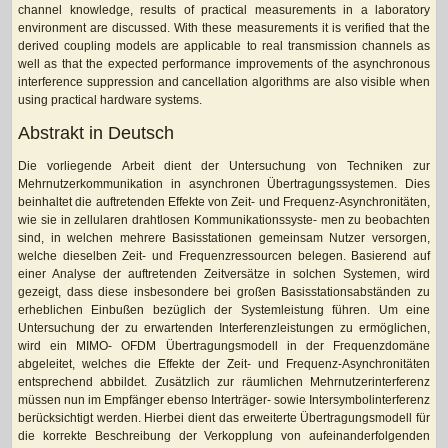
channel knowledge, results of practical measurements in a laboratory
environment are discussed. With these measurements it is verified that the
derived coupling models are applicable to real transmission channels as
well as that the expected performance improvements of the asynchronous
interference suppression and cancellation algorithms are also visible when
using practical hardware systems.
Abstrakt in Deutsch
Die vorliegende Arbeit dient der Untersuchung von Techniken zur
Mehrnutzerkommunikation in asynchronen Übertragungssystemen. Dies
beinhaltet die auftretenden Effekte von Zeit- und Frequenz-Asynchronitäten,
wie sie in zellularen drahtlosen Kommunikationssyste- men zu beobachten
sind, in welchen mehrere Basisstationen gemeinsam Nutzer versorgen,
welche dieselben Zeit- und Frequenzressourcen belegen. Basierend auf
einer Analyse der auftretenden Zeitversätze in solchen Systemen, wird
gezeigt, dass diese insbesondere bei großen Basisstationsabständen zu
erheblichen Einbußen bezüglich der Systemleistung führen. Um eine
Untersuchung der zu erwartenden Interferenzleistungen zu ermöglichen,
wird ein MIMO- OFDM Übertragungsmodell in der Frequenzdomäne
abgeleitet, welches die Effekte der Zeit- und Frequenz-Asynchronitäten
entsprechend abbildet. Zusätzlich zur räumlichen Mehrnutzerinterferenz
müssen nun im Empfänger ebenso Interträger- sowie Intersymbolinterferenz
berücksichtigt werden. Hierbei dient das erweiterte Übertragungsmodell für
die korrekte Beschreibung der Verkopplung von aufeinanderfolgenden