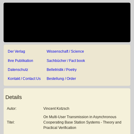
Der Verlag
Wissenschaft / Science
Ihre Publikation
Sachbücher / Fact book
Datenschutz
Belletristik / Poetry
Kontakt / Contact Us
Bestellung / Order
Details
Autor:
Vincent Kotzsch
On Multi-User Transmission in Asynchronous
Titel:
Cooperating Base Station Systems - Theory and
Practical Verification