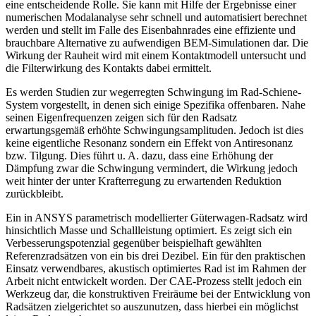
eine entscheidende Rolle. Sie kann mit Hilfe der Ergebnisse einer
numerischen Modalanalyse sehr schnell und automatisiert berechnet
werden und stellt im Falle des Eisenbahnrades eine effiziente und
brauchbare Alternative zu aufwendigen BEM-Simulationen dar. Die
Wirkung der Rauheit wird mit einem Kontaktmodell untersucht und
die Filterwirkung des Kontakts dabei ermittelt.
Es werden Studien zur wegerregten Schwingung im Rad-Schiene-
System vorgestellt, in denen sich einige Spezifika offenbaren. Nahe
seinen Eigenfrequenzen zeigen sich für den Radsatz
erwartungsgemäß erhöhte Schwingungsamplituden. Jedoch ist dies
keine eigentliche Resonanz sondern ein Effekt von Antiresonanz
bzw. Tilgung. Dies führt u. A. dazu, dass eine Erhöhung der
Dämpfung zwar die Schwingung vermindert, die Wirkung jedoch
weit hinter der unter Krafterregung zu erwartenden Reduktion
zurückbleibt.
Ein in ANSYS parametrisch modellierter Güterwagen-Radsatz wird
hinsichtlich Masse und Schallleistung optimiert. Es zeigt sich ein
Verbesserungspotenzial gegenüber beispielhaft gewählten
Referenzradsätzen von ein bis drei Dezibel. Ein für den praktischen
Einsatz verwendbares, akustisch optimiertes Rad ist im Rahmen der
Arbeit nicht entwickelt worden. Der CAE-Prozess stellt jedoch ein
Werkzeug dar, die konstruktiven Freiräume bei der Entwicklung von
Radsätzen zielgerichtet so auszunutzen, dass hierbei ein möglichst