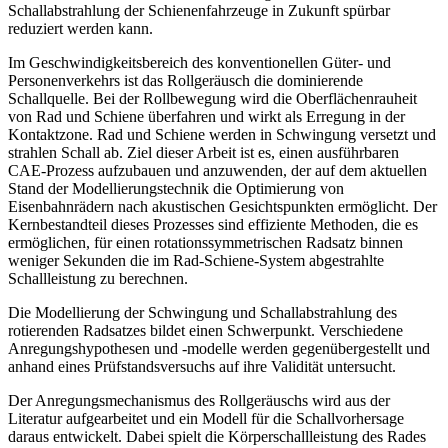
Schallabstrahlung der Schienenfahrzeuge in Zukunft spürbar
reduziert werden kann.
Im Geschwindigkeitsbereich des konventionellen Güter- und
Personenverkehrs ist das Rollgeräusch die dominierende
Schallquelle. Bei der Rollbewegung wird die Oberflächenrauheit
von Rad und Schiene überfahren und wirkt als Erregung in der
Kontaktzone. Rad und Schiene werden in Schwingung versetzt und
strahlen Schall ab. Ziel dieser Arbeit ist es, einen ausführbaren
CAE-Prozess aufzubauen und anzuwenden, der auf dem aktuellen
Stand der Modellierungstechnik die Optimierung von
Eisenbahnrädern nach akustischen Gesichtspunkten ermöglicht. Der
Kernbestandteil dieses Prozesses sind effiziente Methoden, die es
ermöglichen, für einen rotationssymmetrischen Radsatz binnen
weniger Sekunden die im Rad-Schiene-System abgestrahlte
Schallleistung zu berechnen.
Die Modellierung der Schwingung und Schallabstrahlung des
rotierenden Radsatzes bildet einen Schwerpunkt. Verschiedene
Anregungshypothesen und -modelle werden gegenübergestellt und
anhand eines Prüfstandsversuchs auf ihre Validität untersucht.
Der Anregungsmechanismus des Rollgeräuschs wird aus der
Literatur aufgearbeitet und ein Modell für die Schallvorhersage
daraus entwickelt. Dabei spielt die Körperschallleistung des Rades