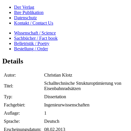
Der Verlag
Ihre Publikation
Datenschutz
Kontakt / Contact Us
Wissenschaft / Science
Sachbücher / Fact book
Belletristik / Poetry
Bestellung / Order
Details
Autor:
Christian Klotz
Schalltechnische Strukturoptimierung von
Titel:
Eisenbahnradsätzen
Typ:
Dissertation
Fachgebiet:
Ingenieurwissenschaften
Auflage:
1
Sprache:
Deutsch
Erscheinungsdatum:
08.02.2013