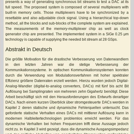
presents a way of generating synchronous bit streams to test a DAC at its
full speed. The proposed system is composed of several multiplexers with
built-in memory cells. Those multiplexers have to be synchronized by a
resettable and also adjustable clock signal. Using a hierarchical top-down
method, all the blocks and sub-blocks of the complete system are explained.
The measurements of the memory-multiplexer chip as well as clock
generator chip are presented. The implemented system in a SiGe 0.25 μm
technology is capable of supplying the needed bit stream at 28 GSps.
Abstrakt in Deutsch
Die größte Motivation für die drastische Verbesserung von Datenwandlern
in den letzten Jahren war die stetige Verbesserung der
Kommunikationssysteme. In optischen Kommunikationssystemen konnten
durch die Verwendung von Modulationsverfahren mit hoher spektraler
Effizienz größere Datenraten erzielt werden. Hierzu wurden jedoch Digital-
Analog-Wandler (digital-to-analog converters, DACs) mit fünf bis acht Bit
Auflösung bei Samplingraten von mehreren zehn Gigahertz benötigt. Diese
Arbeit beschäftigt sich mit den Herausforderungen des Entwurfs derartiger
DACs. Nach einem kurzen Überblick über stromgesteuerte DACs werden in
Kapitel 2 deren statische und dynamische Fehlerquellen untersucht. Das
geforderte statische Verhalten eines DACs mit mittlerer Auflösung kann in
modernen Halbleitertechnologien problemlos erreicht werden. Für das
dynamische Verhalten bei hohen Frequenzen trifft diese Aussage jedoch
nicht zu. In Kapitel 3 wird gezeigt, dass die dynamische Ausgangsimpedanz