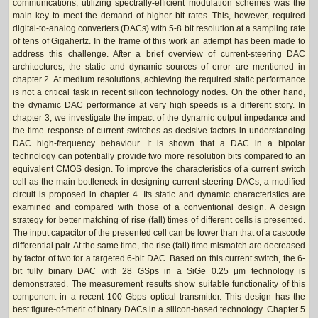
communications, utilizing spectrally-efficient modulation schemes was the
main key to meet the demand of higher bit rates. This, however, required
digital-to-analog converters (DACs) with 5-8 bit resolution at a sampling rate
of tens of Gigahertz. In the frame of this work an attempt has been made to
address this challenge. After a brief overview of current-steering DAC
architectures, the static and dynamic sources of error are mentioned in
chapter 2. At medium resolutions, achieving the required static performance
is not a critical task in recent silicon technology nodes. On the other hand,
the dynamic DAC performance at very high speeds is a different story. In
chapter 3, we investigate the impact of the dynamic output impedance and
the time response of current switches as decisive factors in understanding
DAC high-frequency behaviour. It is shown that a DAC in a bipolar
technology can potentially provide two more resolution bits compared to an
equivalent CMOS design. To improve the characteristics of a current switch
cell as the main bottleneck in designing current-steering DACs, a modified
circuit is proposed in chapter 4. Its static and dynamic characteristics are
examined and compared with those of a conventional design. A design
strategy for better matching of rise (fall) times of different cells is presented.
The input capacitor of the presented cell can be lower than that of a cascode
differential pair. At the same time, the rise (fall) time mismatch are decreased
by factor of two for a targeted 6-bit DAC. Based on this current switch, the 6-
bit fully binary DAC with 28 GSps in a SiGe 0.25 μm technology is
demonstrated. The measurement results show suitable functionality of this
component in a recent 100 Gbps optical transmitter. This design has the
best figure-of-merit of binary DACs in a silicon-based technology. Chapter 5