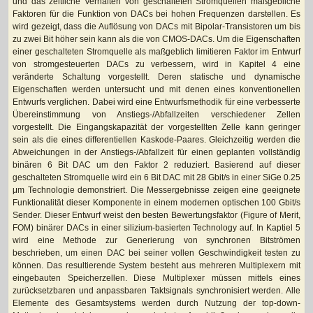
und das zeitliche Verhalten von geschalteten Stromquellen maßgebliche
Faktoren für die Funktion von DACs bei hohen Frequenzen darstellen. Es
wird gezeigt, dass die Auflösung von DACs mit Bipolar-Transistoren um bis
zu zwei Bit höher sein kann als die von CMOS-DACs. Um die Eigenschaften
einer geschalteten Stromquelle als maßgeblich limitieren Faktor im Entwurf
von stromgesteuerten DACs zu verbessern, wird in Kapitel 4 eine
veränderte Schaltung vorgestellt. Deren statische und dynamische
Eigenschaften werden untersucht und mit denen eines konventionellen
Entwurfs verglichen. Dabei wird eine Entwurfsmethodik für eine verbesserte
Übereinstimmung von Anstiegs-/Abfallzeiten verschiedener Zellen
vorgestellt. Die Eingangskapazität der vorgestellten Zelle kann geringer
sein als die eines differentiellen Kaskode-Paares. Gleichzeitig werden die
Abweichungen in der Anstiegs-/Abfallzeit für einen geplanten vollständig
binären 6 Bit DAC um den Faktor 2 reduziert. Basierend auf dieser
geschalteten Stromquelle wird ein 6 Bit DAC mit 28 Gbit/s in einer SiGe 0.25
μm Technologie demonstriert. Die Messergebnisse zeigen eine geeignete
Funktionalität dieser Komponente in einem modernen optischen 100 Gbit/s
Sender. Dieser Entwurf weist den besten Bewertungsfaktor (Figure of Merit,
FOM) binärer DACs in einer silizium-basierten Technology auf. In Kaptiel 5
wird eine Methode zur Generierung von synchronen Bitströmen
beschrieben, um einen DAC bei seiner vollen Geschwindigkeit testen zu
können. Das resultierende System besteht aus mehreren Multiplexern mit
eingebauten Speicherzellen. Diese Multiplexer müssen mittels eines
zurücksetzbaren und anpassbaren Taktsignals synchronisiert werden. Alle
Elemente des Gesamtsystems werden durch Nutzung der top-down-