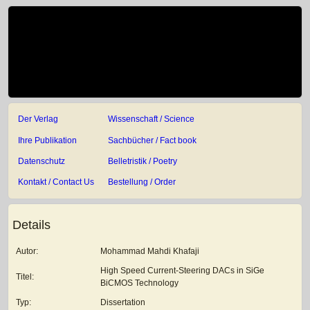
Der Verlag
Wissenschaft / Science
Ihre Publikation
Sachbücher / Fact book
Datenschutz
Belletristik / Poetry
Kontakt / Contact Us
Bestellung / Order
Details
Autor:
Mohammad Mahdi Khafaji
High Speed Current-Steering DACs in SiGe
Titel:
BiCMOS Technology
Typ:
Dissertation